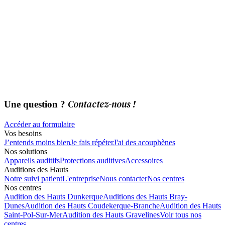
Contactez-nous !
Une question ?
Accéder au formulaire
Vos besoins
J’entends moins bien
Je fais répéter
J'ai des acouphènes
Nos solutions
Appareils auditifs
Protections auditives
Accessoires
Auditions des Hauts
Notre suivi patient
L'entreprise
Nous contacter
Nos centres
Nos centres
Audition des Hauts Dunkerque
Auditions des Hauts Bray-
Dunes
Audition des Hauts Coudekerque-Branche
Audition des Hauts
Saint-Pol-Sur-Mer
Audition des Hauts Gravelines
Voir tous nos
centres