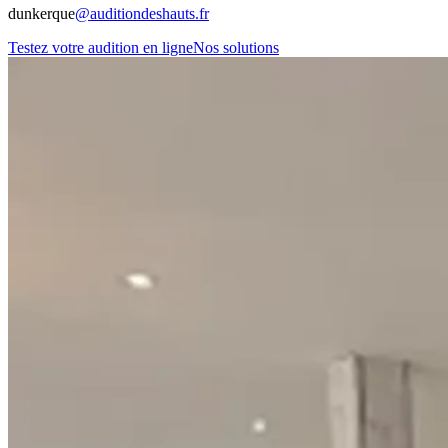
dunkerque
@auditiondeshauts.fr
Testez votre audition en ligne
Nos solutions